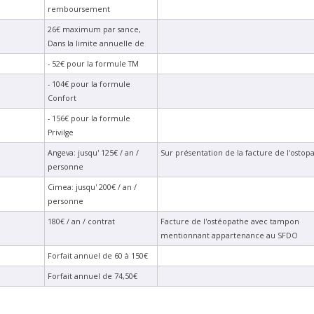
remboursement
26€ maximum par sance,
Dans la limite annuelle de
- 52€ pour la formule TM
- 104€ pour la formule
Confort
- 156€ pour la formule
Privilge
Angeva: jusqu' 125€ / an /
Sur présentation de la facture de l'ostop
personne
Cimea: jusqu' 200€ / an /
personne
180€ / an / contrat
Facture de l'ostéopathe avec tampon
mentionnant appartenance au SFDO
Forfait annuel de 60 à 150€
Forfait annuel de 74,50€