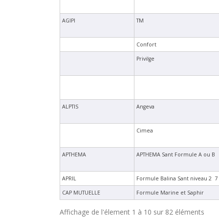
AGIPI
TM
Confort
Privilge
ALPTIS
Angeva
Cimea
APTHEMA
APTHEMA Sant Formule A ou B
APRIL
Formule Balina Sant niveau 2  7
CAP MUTUELLE
Formule Marine et Saphir
Affichage de l'élement 1 à 10 sur 82 éléments