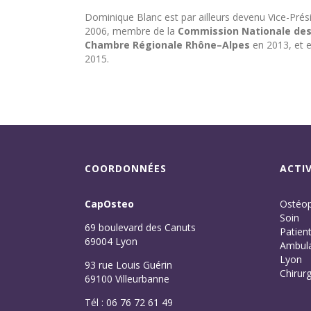
Dominique Blanc est par ailleurs devenu Vice-Prés
2006, membre de la
Commission Nationale des 
Chambre Régionale Rhône–Alpes
en 2013, et 
2015.
COORDONNÉES
ACTIV
CapOsteo
Ostéop
Soin
69 boulevard des Canuts
Patien
69004 Lyon
Ambula
Lyon
93 rue Louis Guérin
Chirurg
69100 Villeurbanne
Tél : 06 76 72 61 49