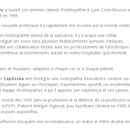
nc
a ouvert son premier cabinet d’ostéopathie à Lyon-Croix-Rousse 
é en 1995.
e nouvelle profession il a rapidement été reconnu par le monde médic
ns l’ostéopathie autour de la naissance, il y a acquis une solide
odigué ses soins dans plusieurs établissements lyonnais (cliniques,
tabli une collaboration étroite avec les professionnels de l’obstétrique
 nombreux accouchements autant en milieu hospitalier qu’à domicile.
rales et tissulaires adaptées à chaque cas et à chaque patient.
er
CapOsteo
afin d’intégrer une ostéopathie d’excellence curative ou
 (douleurs aigües ou chroniques, traumatismes sportifs ou accidentels
e équipe d’ostéopathes à qui il apporte son expérience et ses savoirs.
est investi dès 1995 dans la promotion et la défense de sa profession e
e
(UFOF). D’abord délégué régional, puis Secrétaire Général en 1999, i
toujours aujourd’hui.
ofession d’acquérir une reconnaissance, un statut et d’être de plus en